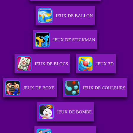
JEUX DE BALLON
JEUX DE STICKMAN
JEUX DE BLOCS
JEUX 3D
JEUX DE BOXE
JEUX DE COULEURS
JEUX DE BOMBE