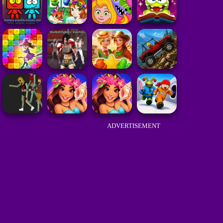
ADVERTISEMENT