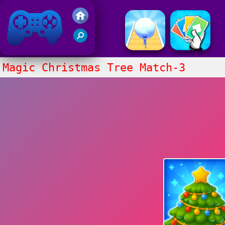
Jeux de Friv 2019
Magic Christmas Tree Match-3