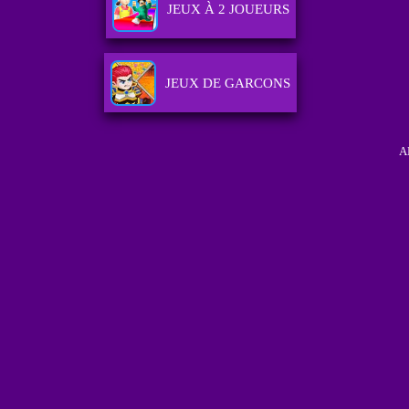
JEUX À 2 JOUEURS
JEUX DE GARCONS
A