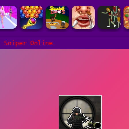
s Sniper Online