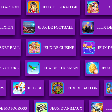
 D'ACTION
JEUX DE STRATÉGIE
JEUX
FLEXION
JEUX DE FOOTBALL
JEUX D
ASKET-BALL
JEUX DE CUISINE
JEUX D
E VOITURE
JEUX DE STICKMAN
JEUX
RS
JEUX 3D
JEUX DE BALLON
DE MOTOCROSS
JEUX D'ANIMAUX
JE