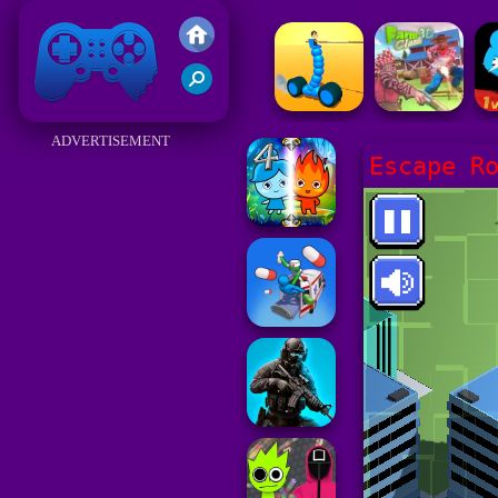
Jeux de Friv 2019
ADVERTISEMENT
Escape R