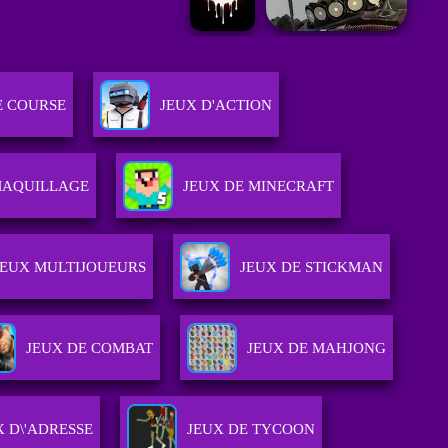
E COURSE
JEUX D'ACTION
MAQUILLAGE
JEUX DE MINECRAFT
JEUX MULTIJOUEURS
JEUX DE STICKMAN
JEUX DE COMBAT
JEUX DE MAHJONG
X D\'ADRESSE
JEUX DE TYCOON