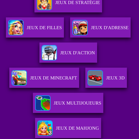
JEUX DE STRATÉGIE
JEUX DE FILLES
JEUX D'ADRESSE
JEUX D'ACTION
JEUX DE MINECRAFT
JEUX 3D
JEUX MULTIJOUEURS
JEUX DE MAHJONG