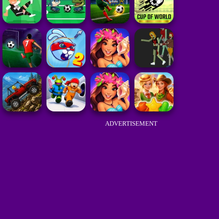
ADVERTISEMENT