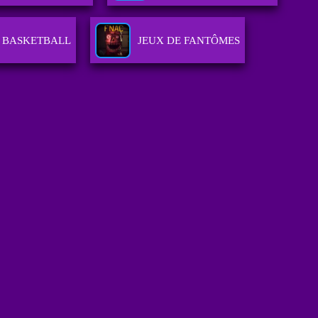
E BASKETBALL
JEUX DE FANTÔMES