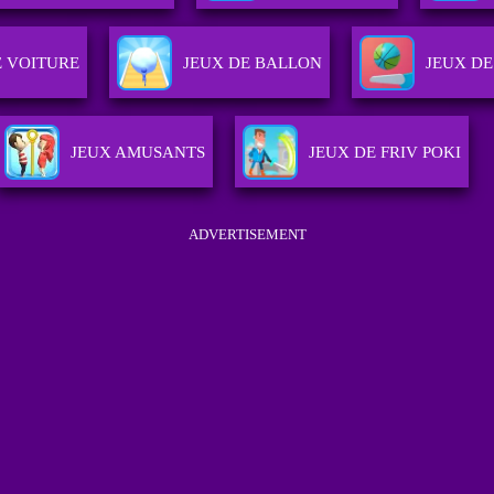
E VOITURE
JEUX DE BALLON
JEUX D
JEUX AMUSANTS
JEUX DE FRIV POKI
ADVERTISEMENT