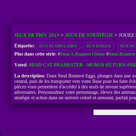
JEUX DE FRIV 2019
>
JEUX DE STRATÉGIE
>
JOUEZ 
Étiquette:
JEUX DE SIMULATION
JEUX ROBLOX
JEUX DE
Plus dans cette série
: #
Steal A Brainrot Online
#
Steal Brainrot
Voted
:
#BAD CAT PRANKSTER - MOM IS RETURN
#SI
La description
: Dans Steal Brainrot Eggs, plongez dans une av
central, puis de les transporter vers votre Base pour les faire é
pièces vous permettent d'accéder à des œufs de niveau supérieur.
adversaires. Personnalisez votre personnage, élevez des animaux
stratégie et action dans un univers coloré et amusant, parfait po