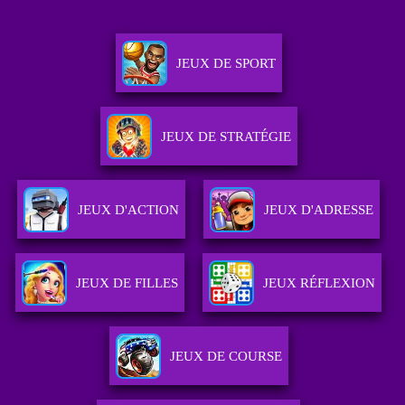
JEUX DE SPORT
JEUX DE STRATÉGIE
JEUX D'ACTION
JEUX D'ADRESSE
JEUX DE FILLES
JEUX RÉFLEXION
JEUX DE COURSE