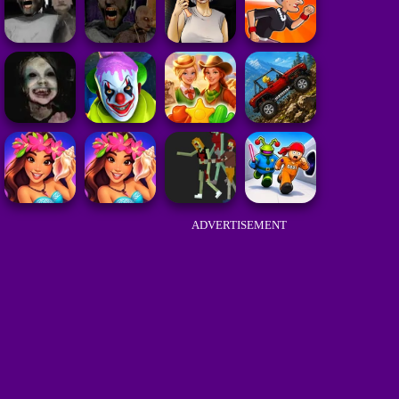
ADVERTISEMENT