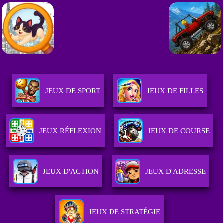
JEUX DE SPORT
JEUX DE FILLES
JEUX RÉFLEXION
JEUX DE COURSE
JEUX D'ACTION
JEUX D'ADRESSE
JEUX DE STRATÉGIE