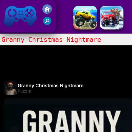
Jeux de Friv 2019
Granny Christmas Nightmare