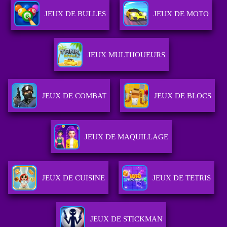
JEUX DE BULLES
JEUX DE MOTO
JEUX MULTIJOUEURS
JEUX DE COMBAT
JEUX DE BLOCS
JEUX DE MAQUILLAGE
JEUX DE CUISINE
JEUX DE TETRIS
JEUX DE STICKMAN