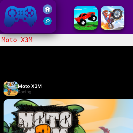
Jeux de Friv 2019
Moto X3M