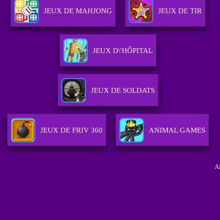
JEUX DE MAHJONG
JEUX DE TIR
JEUX D\'HÔPITAL
JEUX DE SOLDATS
JEUX DE FRIV 360
ANIMAL GAMES
A