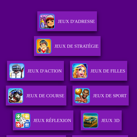
JEUX D'ADRESSE
JEUX DE STRATÉGIE
JEUX D'ACTION
JEUX DE FILLES
JEUX DE COURSE
JEUX DE SPORT
JEUX RÉFLEXION
JEUX 3D