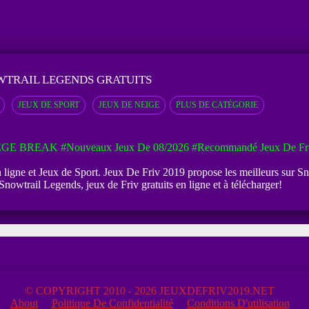
WTRAIL LEGENDS GRATUITS
JEUX DE SPORT
JEUX DE NEIGE
PLUS DE CATÉGORIE
EGE BREAK
#Nouveaux Jeux De 08/2026
#Recommandé Jeux De Fri
 ligne et Jeux de Sport. Jeux De Friv 2019 propose les meilleurs sur S
Snowtrail Legends, jeux de Friv gratuits en ligne et à télécharger!
© COPYRIGHT 2010 - 2026 JEUXDEFRIV2019.NET
About
Politique De Confidentialité
Conditions D'utilisation