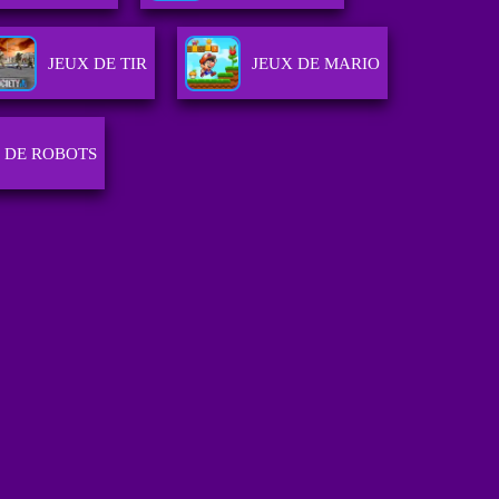
JEUX DE TIR
JEUX DE MARIO
 DE ROBOTS