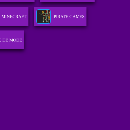
E MINECRAFT
PIRATE GAMES
X DE MODE