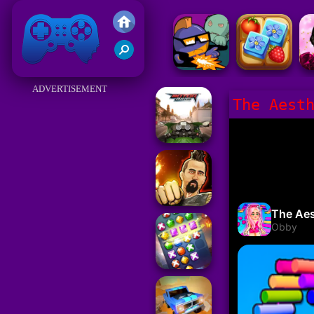
Jeux de Friv 2019
ADVERTISEMENT
The Aest