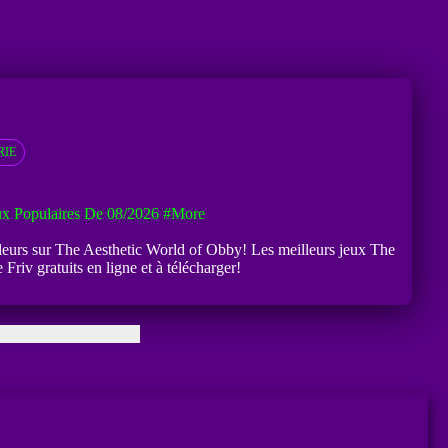
RIE
ux Populaires De 08/2026
#more
lleurs sur The Aesthetic World of Obby! Les meilleurs jeux The
riv gratuits en ligne et à télécharger!