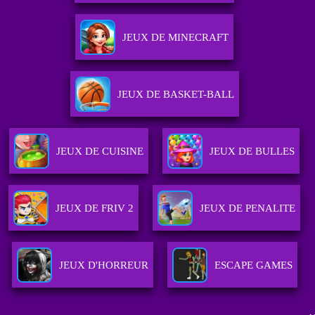
JEUX DE MINECRAFT
JEUX DE BASKET-BALL
JEUX DE CUISINE
JEUX DE BULLES
JEUX DE FRIV 2
JEUX DE PENALITE
JEUX D'HORREUR
ESCAPE GAMES