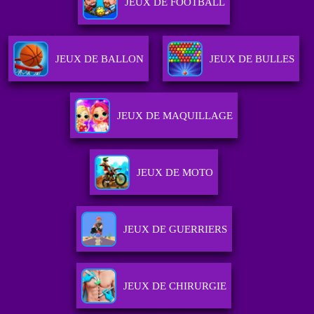
JEUX DE FOOTBALL
JEUX DE BALLON
JEUX DE BULLES
JEUX DE MAQUILLAGE
JEUX DE MOTO
JEUX DE GUERRIERS
JEUX DE CHIRURGIE