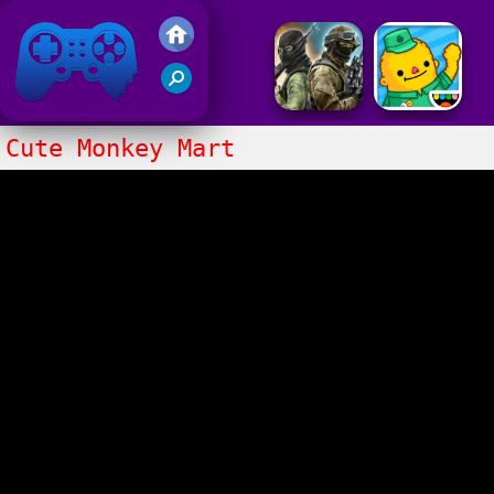
Jeux de Friv 2019
Cute Monkey Mart