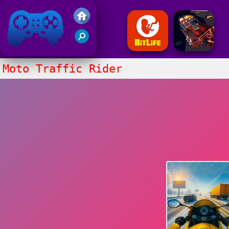
Jeux de Friv 2019
Moto Traffic Rider