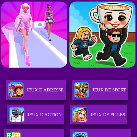
JEUX D'ADRESSE
JEUX DE SPORT
JEUX D'ACTION
JEUX DE FILLES