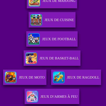
JEUX DE MAHJONG
JEUX DE CUISINE
JEUX DE FOOTBALL
JEUX DE BASKET-BALL
JEUX DE MOTO
JEUX DE RAGDOLL
JEUX D\'ARMES À FEU