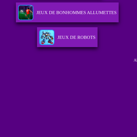
JEUX DE BONHOMMES ALLUMETTES
JEUX DE ROBOTS
A