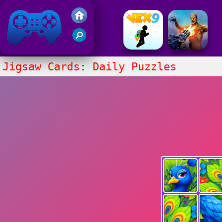
Jeux de Friv 2019
Jigsaw Cards: Daily Puzzles