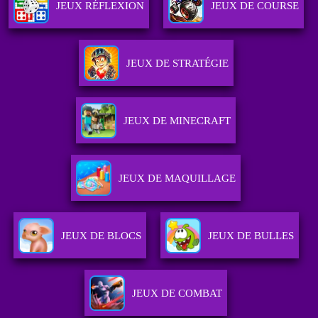
JEUX RÉFLEXION
JEUX DE COURSE
JEUX DE STRATÉGIE
JEUX DE MINECRAFT
JEUX DE MAQUILLAGE
JEUX DE BLOCS
JEUX DE BULLES
JEUX DE COMBAT