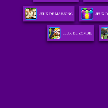
JEUX DE MAHJONG
JEUX 
JEUX DE ZOMBIE