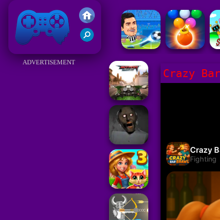
Jeux de Friv 2019
ADVERTISEMENT
Crazy Ba