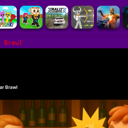
r Brawl