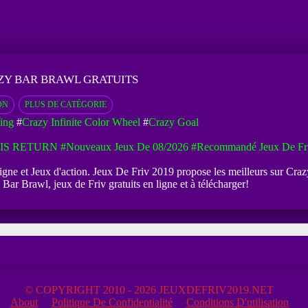
ZY BAR BRAWL GRATUITS
ON
PLUS DE CATÉGORIE
ing
#
Crazy Infinite Color Wheel
#
Crazy Goal
IS RETURN
#Nouveaux Jeux De 08/2026
#Recommandé Jeux De Fri
igne et Jeux d'action. Jeux De Friv 2019 propose les meilleurs sur Craz
ar Brawl, jeux de Friv gratuits en ligne et à télécharger!
© COPYRIGHT 2010 - 2026 JEUXDEFRIV2019.NET
About
Politique De Confidentialité
Conditions D'utilisation