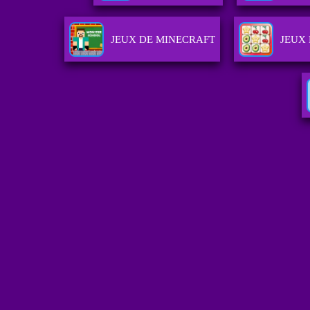
JEUX DE MINECRAFT
JEUX 