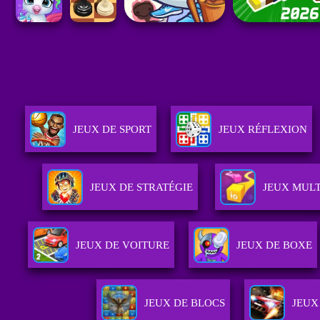
JEUX DE SPORT
JEUX RÉFLEXION
JEUX DE STRATÉGIE
JEUX MUL
JEUX DE VOITURE
JEUX DE BOXE
JEUX DE BLOCS
JEUX