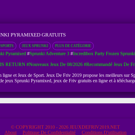
UNKI PYRAMIXED GRATUITS
 SPORTS
JEUX SPRUNKI
PLUS DE CATÉGORIE
ki Pyramixed
#
Sprunki Adventure 3
#
Incredibox Party Frozen Sprunk
IS RETURN
#Nouveaux Jeux De 08/2026
#Recommandé Jeux De Fri
n ligne et Jeux de Sport. Jeux De Friv 2019 propose les meilleurs sur
de jeux Sprunki Pyramixed, jeux de Friv gratuits en ligne et à télécharg
© COPYRIGHT 2010 - 2026 JEUXDEFRIV2019.NET
About
Politique De Confidentialité
Conditions D'utilisation