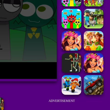
ADVERTISEMENT