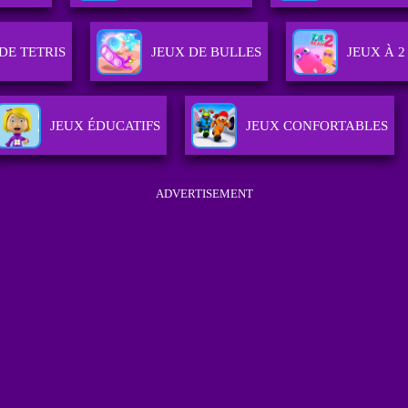
DE TETRIS
JEUX DE BULLES
JEUX À 
JEUX ÉDUCATIFS
JEUX CONFORTABLES
ADVERTISEMENT