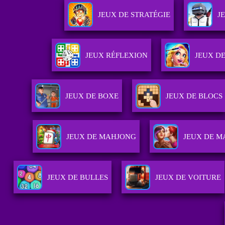
JEUX DE STRATÉGIE
J
JEUX RÉFLEXION
JEUX DE
JEUX DE BOXE
JEUX DE BLOCS
JEUX DE MAHJONG
JEUX DE M
JEUX DE BULLES
JEUX DE VOITURE