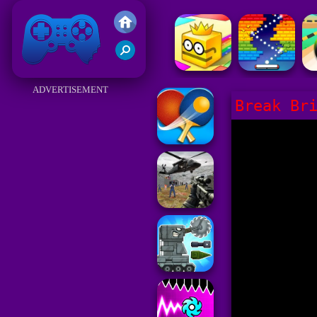
Jeux de Friv 2019
ADVERTISEMENT
Break Br