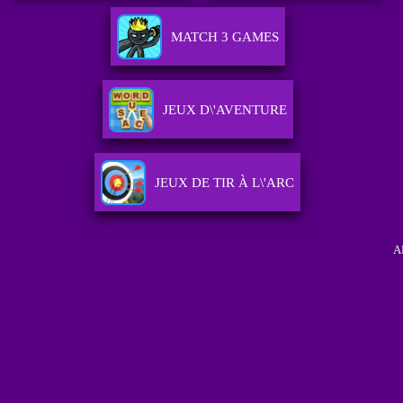
MATCH 3 GAMES
JEUX D\'AVENTURE
JEUX DE TIR À L\'ARC
A