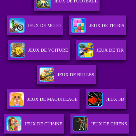
JEUX DE FOOTBALL
JEUX DE MOTO
JEUX DE TETRIS
JEUX DE VOITURE
JEUX DE TIR
JEUX DE BULLES
JEUX DE MAQUILLAGE
JEUX 3D
JEUX DE CUISINE
JEUX DE CHIENS