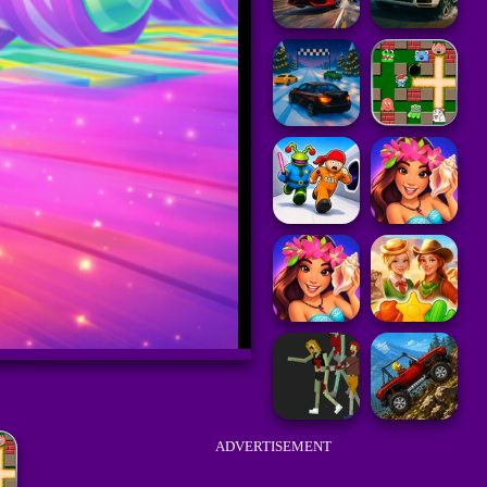
ADVERTISEMENT