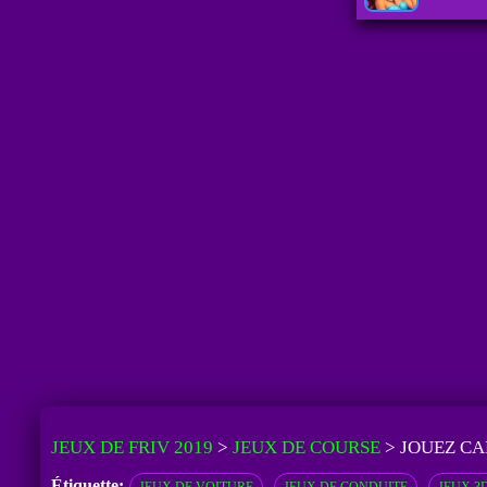
JEUX DE FRIV 2019
>
JEUX DE COURSE
>
JOUEZ CA
Étiquette: