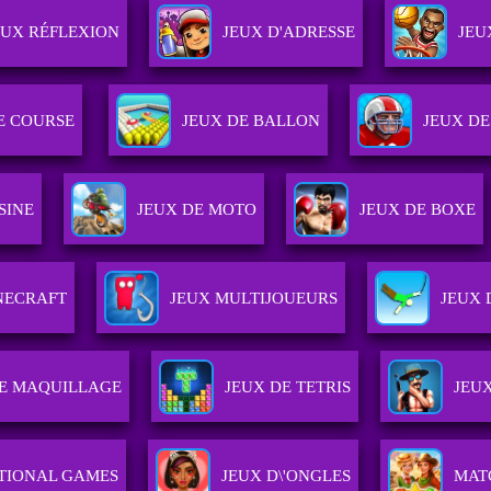
EUX RÉFLEXION
JEUX D'ADRESSE
JEU
E COURSE
JEUX DE BALLON
JEUX D
SINE
JEUX DE MOTO
JEUX DE BOXE
NECRAFT
JEUX MULTIJOUEURS
JEUX 
DE MAQUILLAGE
JEUX DE TETRIS
JEUX
TIONAL GAMES
JEUX D\'ONGLES
MAT