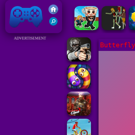
Jeux de Friv 2019
ADVERTISEMENT
Butterfl