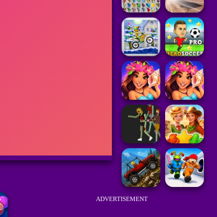
ADVERTISEMENT