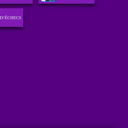
D\'ÉCHECS