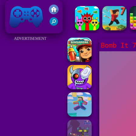
Jeux de Friv 2019
ADVERTISEMENT
Bomb It 