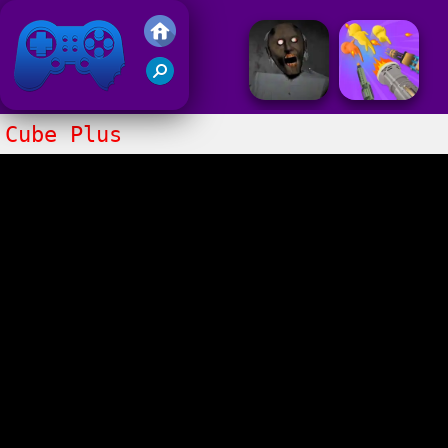
Jeux de Friv 2019
Cube Plus