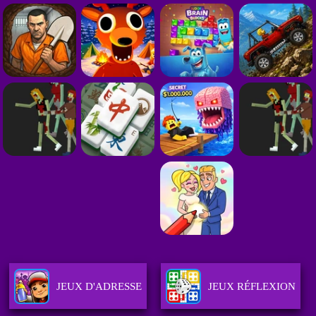
JEUX D'ADRESSE
JEUX RÉFLEXION