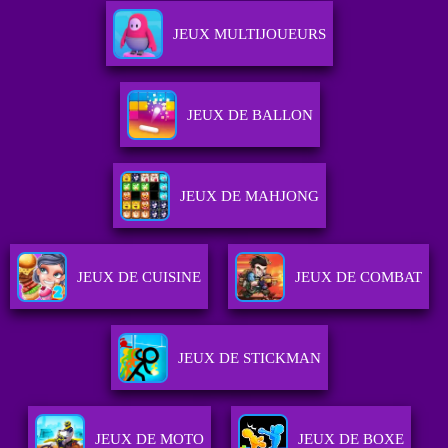
JEUX MULTIJOUEURS
JEUX DE BALLON
JEUX DE MAHJONG
JEUX DE CUISINE
JEUX DE COMBAT
JEUX DE STICKMAN
JEUX DE MOTO
JEUX DE BOXE