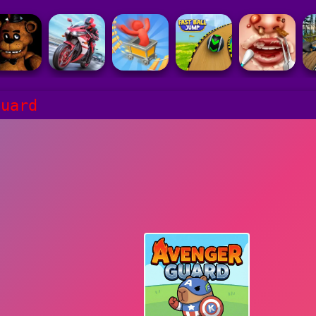
Guard