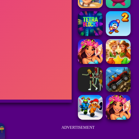
ADVERTISEMENT