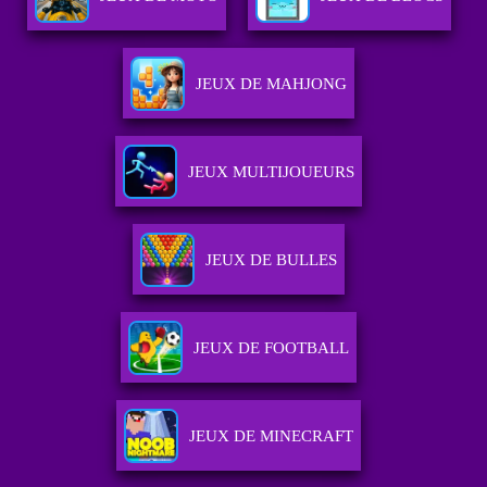
JEUX DE MAHJONG
JEUX MULTIJOUEURS
JEUX DE BULLES
JEUX DE FOOTBALL
JEUX DE MINECRAFT