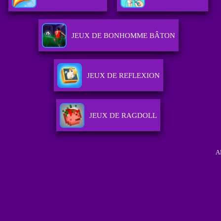
JEUX DE BONHOMME BÂTON
JEUX DE REFLEXION
JEUX DE RAGDOLL
A