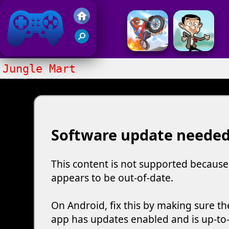
Jeux de Friv 2019
Jungle Mart