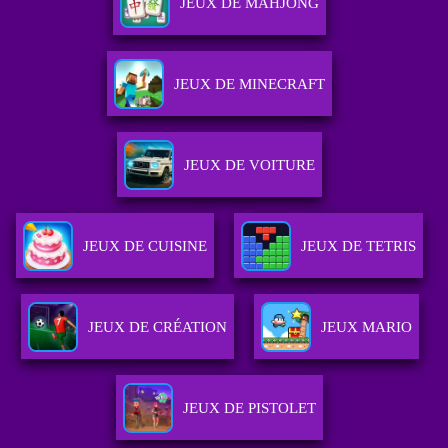
JEUX DE MAHJONG
JEUX DE MINECRAFT
JEUX DE VOITURE
JEUX DE CUISINE
JEUX DE TETRIS
JEUX DE CRÉATION
JEUX MARIO
JEUX DE PISTOLET