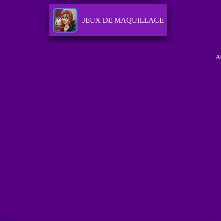
JEUX DE MAQUILLAGE
A