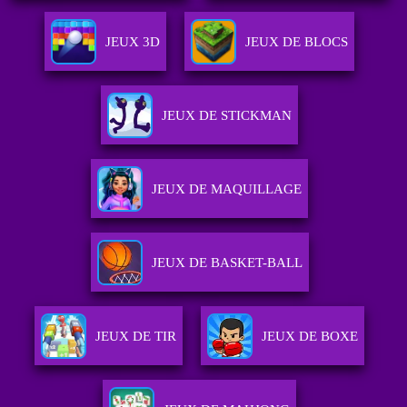
JEUX 3D
JEUX DE BLOCS
JEUX DE STICKMAN
JEUX DE MAQUILLAGE
JEUX DE BASKET-BALL
JEUX DE TIR
JEUX DE BOXE