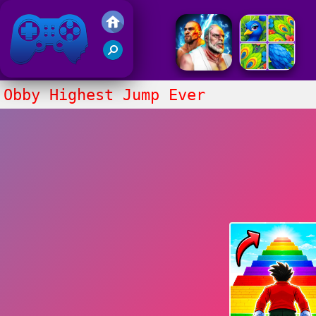
Jeux de Friv 2019
Obby Highest Jump Ever