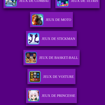
JEUX DE COMBAT
JEUX DE TETRIS
JEUX DE MOTO
JEUX DE STICKMAN
JEUX DE BASKET-BALL
JEUX DE VOITURE
JEUX DE PRINCESSE