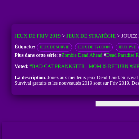
JEUX DE FRIV 2019
>
JEUX DE STRATÉGIE
>
JOUEZ 
Étiquette:
JEUX DE SURVIE
JEUX DE TYCOON
JEUX PVE
Plus dans cette série
: #
Zombie Dead Ahead
#
Dead Paradise R
Voted
:
#BAD CAT PRANKSTER - MOM IS RETURN
#SI
La description
: Jouez aux meilleurs jeux Dead Land: Survival 
Survival gratuits et les nouveautés 2019 sont sur Friv 2019. Des 