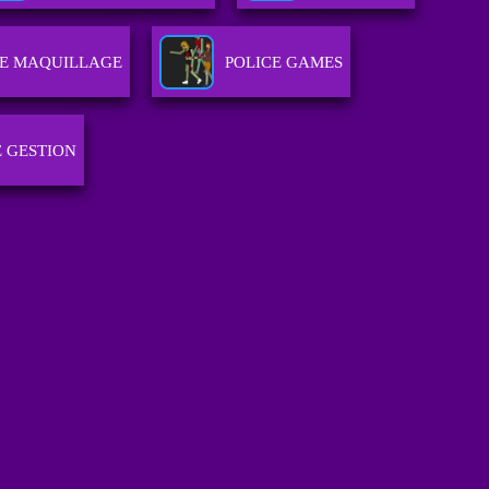
DE MAQUILLAGE
POLICE GAMES
E GESTION