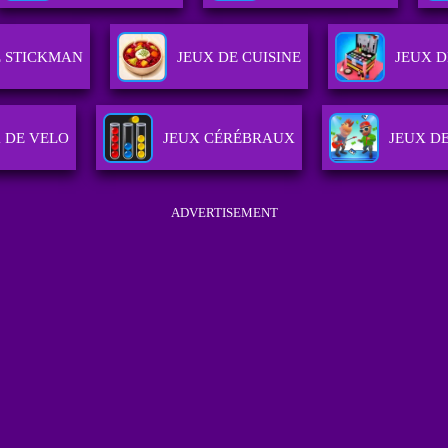
E STICKMAN
JEUX DE CUISINE
JEUX 
 DE VELO
JEUX CÉRÉBRAUX
JEUX D
ADVERTISEMENT