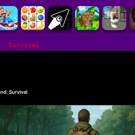
d: Survival