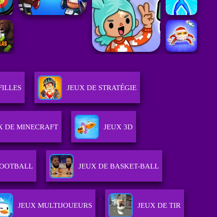
FILLES
JEUX DE STRATÉGIE
X DE MINECRAFT
JEUX 3D
FOOTBALL
JEUX DE BASKET-BALL
JEUX MULTIJOUEURS
JEUX DE TIR