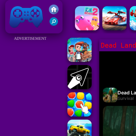
Jeux de Friv 2019
ADVERTISEMENT
Dead Lan