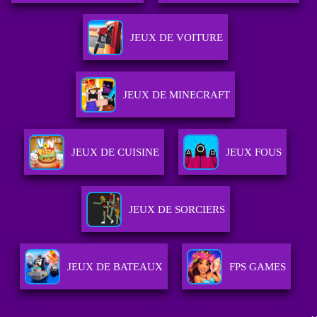
JEUX DE VOITURE
JEUX DE MINECRAFT
JEUX DE CUISINE
JEUX FOUS
JEUX DE SORCIERS
JEUX DE BATEAUX
FPS GAMES