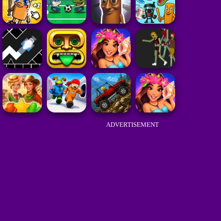
ADVERTISEMENT