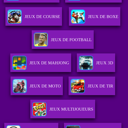
JEUX DE COURSE
JEUX DE BOXE
JEUX DE FOOTBALL
JEUX DE MAHJONG
JEUX 3D
JEUX DE MOTO
JEUX DE TIR
JEUX MULTIJOUEURS