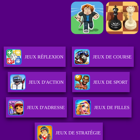
JEUX RÉFLEXION
JEUX DE COURSE
JEUX D'ACTION
JEUX DE SPORT
JEUX D'ADRESSE
JEUX DE FILLES
JEUX DE STRATÉGIE