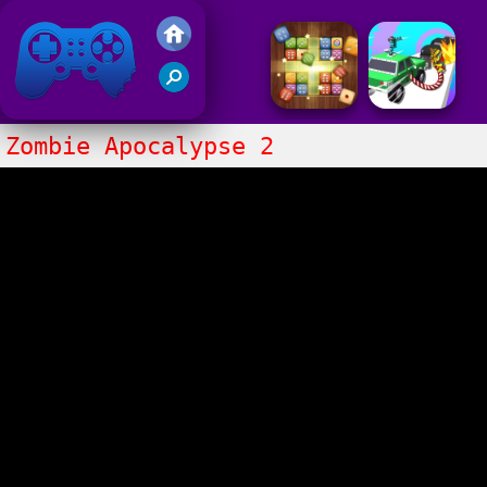
Jeux de Friv 2019
Zombie Apocalypse 2