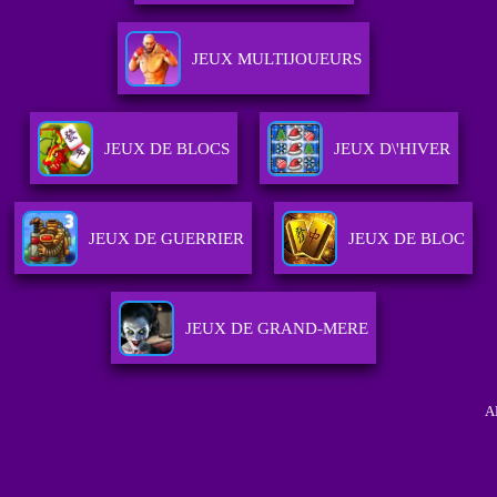
JEUX MULTIJOUEURS
JEUX DE BLOCS
JEUX D\'HIVER
JEUX DE GUERRIER
JEUX DE BLOC
JEUX DE GRAND-MERE
A