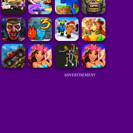
ADVERTISEMENT