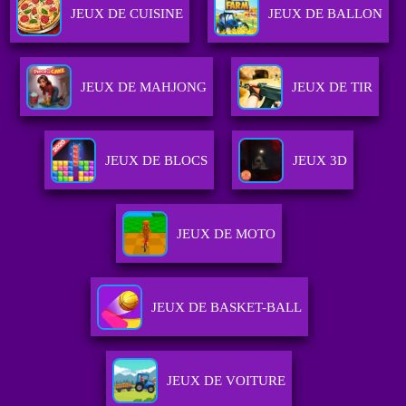
JEUX DE CUISINE
JEUX DE BALLON
JEUX DE MAHJONG
JEUX DE TIR
JEUX DE BLOCS
JEUX 3D
JEUX DE MOTO
JEUX DE BASKET-BALL
JEUX DE VOITURE