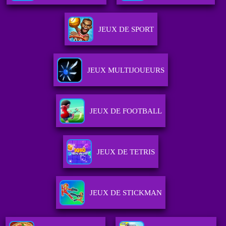
JEUX DE SPORT
JEUX MULTIJOUEURS
JEUX DE FOOTBALL
JEUX DE TETRIS
JEUX DE STICKMAN