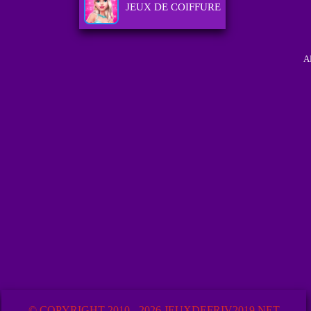
JEUX DE COIFFURE
A
© COPYRIGHT 2010 - 2026 JEUXDEFRIV2019.NET