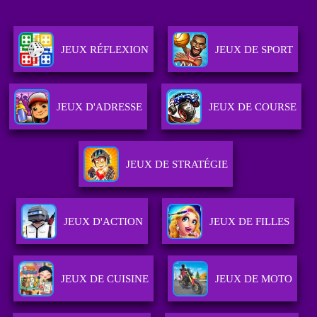
JEUX RÉFLEXION
JEUX DE SPORT
JEUX D'ADRESSE
JEUX DE COURSE
JEUX DE STRATÉGIE
JEUX D'ACTION
JEUX DE FILLES
JEUX DE CUISINE
JEUX DE MOTO