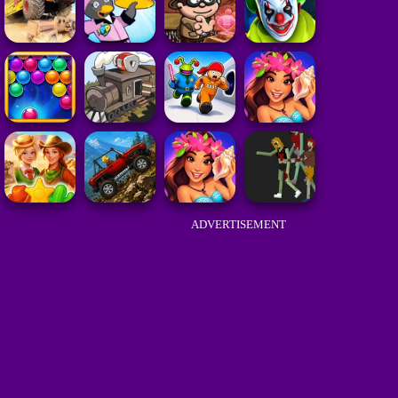
ADVERTISEMENT