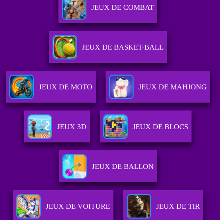
JEUX DE COMBAT
JEUX DE BASKET-BALL
JEUX DE MOTO
JEUX DE MAHJONG
JEUX 3D
JEUX DE BLOCS
JEUX DE BALLON
JEUX DE VOITURE
JEUX DE TIR