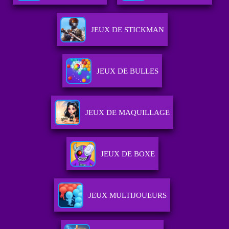
JEUX DE STICKMAN
JEUX DE BULLES
JEUX DE MAQUILLAGE
JEUX DE BOXE
JEUX MULTIJOUEURS