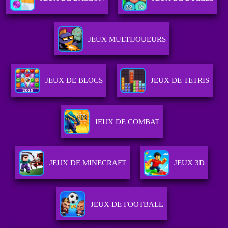
JEUX MULTIJOUEURS
JEUX DE BLOCS
JEUX DE TETRIS
JEUX DE COMBAT
JEUX DE MINECRAFT
JEUX 3D
JEUX DE FOOTBALL