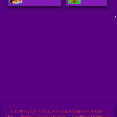
A
© COPYRIGHT 2010 - 2026 JEUXDEFRIV2019.NET
About
Politique De Confidentialité
Conditions D'utilisation