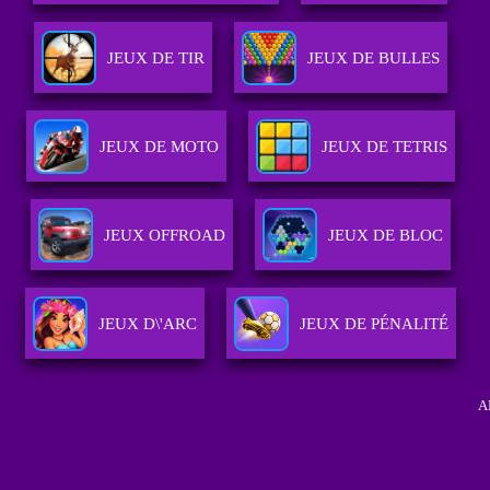
JEUX DE TIR
JEUX DE BULLES
JEUX DE MOTO
JEUX DE TETRIS
JEUX OFFROAD
JEUX DE BLOC
JEUX D\'ARC
JEUX DE PÉNALITÉ
A