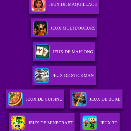
JEUX DE MAQUILLAGE
JEUX MULTIJOUEURS
JEUX DE MAHJONG
JEUX DE STICKMAN
JEUX DE CUISINE
JEUX DE BOXE
JEUX DE MINECRAFT
JEUX 3D