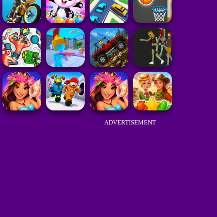
ADVERTISEMENT