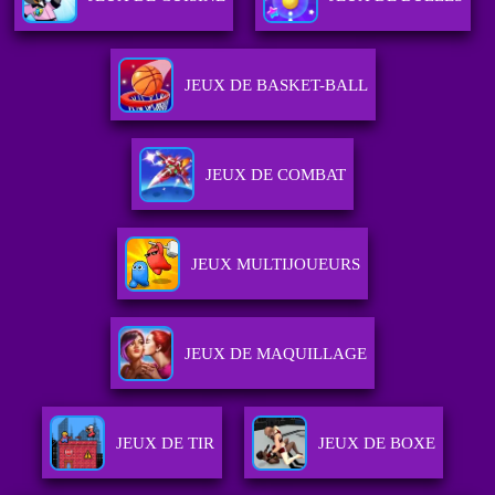
JEUX DE BASKET-BALL
JEUX DE COMBAT
JEUX MULTIJOUEURS
JEUX DE MAQUILLAGE
JEUX DE TIR
JEUX DE BOXE