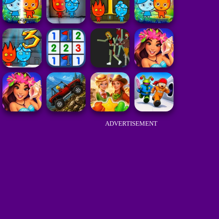
ADVERTISEMENT