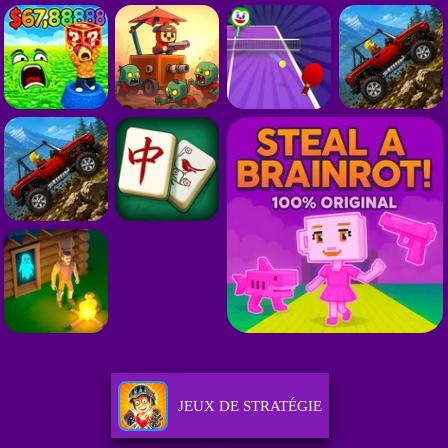
JEUX DE STRATÉGIE