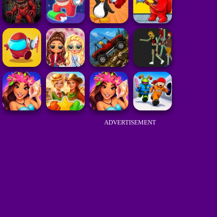
ADVERTISEMENT