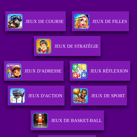
JEUX DE COURSE
JEUX DE FILLES
JEUX DE STRATÉGIE
JEUX D'ADRESSE
JEUX RÉFLEXION
JEUX D'ACTION
JEUX DE SPORT
JEUX DE BASKET-BALL