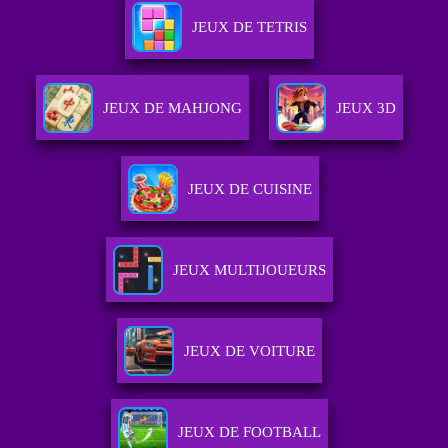
JEUX DE TETRIS
JEUX DE MAHJONG
JEUX 3D
JEUX DE CUISINE
JEUX MULTIJOUEURS
JEUX DE VOITURE
JEUX DE FOOTBALL