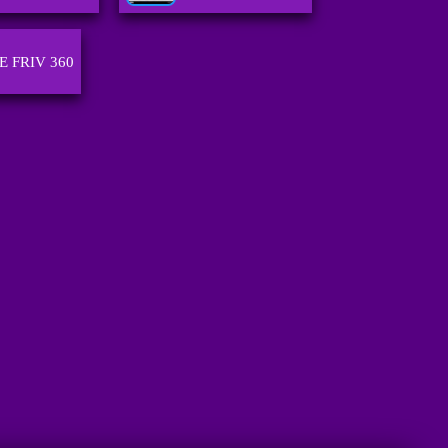
E FRIV 360