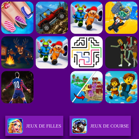
JEUX DE FILLES
JEUX DE COURSE