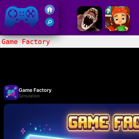
Jeux de Friv 2019
Game Factory