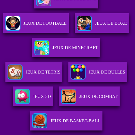
JEUX DE FOOTBALL
JEUX DE BOXE
JEUX DE MINECRAFT
JEUX DE TETRIS
JEUX DE BULLES
JEUX 3D
JEUX DE COMBAT
JEUX DE BASKET-BALL