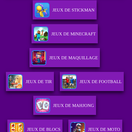
JEUX DE STICKMAN
JEUX DE MINECRAFT
JEUX DE MAQUILLAGE
JEUX DE TIR
JEUX DE FOOTBALL
JEUX DE MAHJONG
JEUX DE BLOCS
JEUX DE MOTO