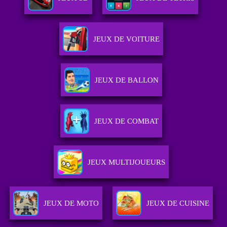
JEUX DE VOITURE
JEUX DE BALLON
JEUX DE COMBAT
JEUX MULTIJOUEURS
JEUX DE MOTO
JEUX DE CUISINE