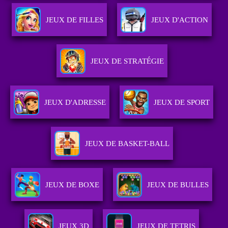
JEUX DE FILLES
JEUX D'ACTION
JEUX DE STRATÉGIE
JEUX D'ADRESSE
JEUX DE SPORT
JEUX DE BASKET-BALL
JEUX DE BOXE
JEUX DE BULLES
JEUX 3D
JEUX DE TETRIS