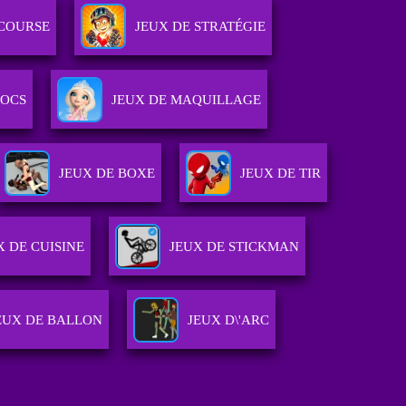
 COURSE
JEUX DE STRATÉGIE
LOCS
JEUX DE MAQUILLAGE
JEUX DE BOXE
JEUX DE TIR
X DE CUISINE
JEUX DE STICKMAN
EUX DE BALLON
JEUX D\'ARC