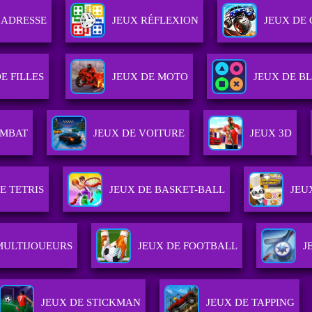
'ADRESSE
JEUX RÉFLEXION
JEUX DE
E FILLES
JEUX DE MOTO
JEUX DE B
OMBAT
JEUX DE VOITURE
JEUX 3D
E TETRIS
JEUX DE BASKET-BALL
JEU
MULTIJOUEURS
JEUX DE FOOTBALL
J
JEUX DE STICKMAN
JEUX DE TAPPING