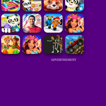
ADVERTISEMENT