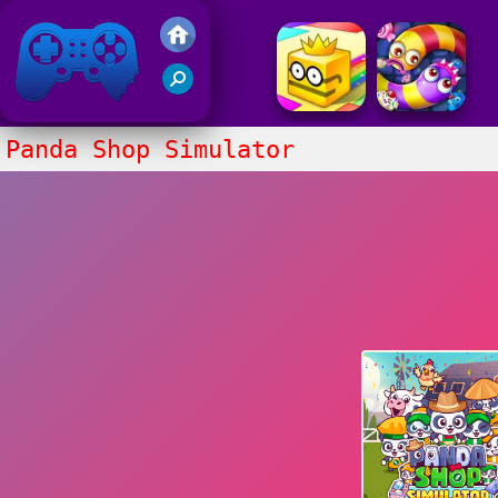
Jeux de Friv 2019
Panda Shop Simulator