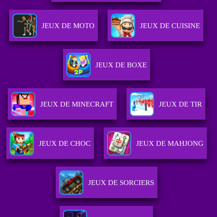
JEUX DE MOTO
JEUX DE CUISINE
JEUX DE BOXE
JEUX DE MINECRAFT
JEUX DE TIR
JEUX DE CHOC
JEUX DE MAHJONG
JEUX DE SORCIERS