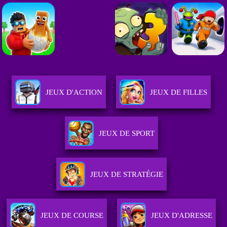
JEUX D'ACTION
JEUX DE FILLES
JEUX DE SPORT
JEUX DE STRATÉGIE
JEUX DE COURSE
JEUX D'ADRESSE