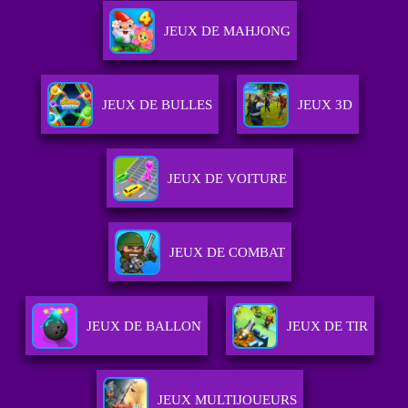
JEUX DE MAHJONG
JEUX DE BULLES
JEUX 3D
JEUX DE VOITURE
JEUX DE COMBAT
JEUX DE BALLON
JEUX DE TIR
JEUX MULTIJOUEURS