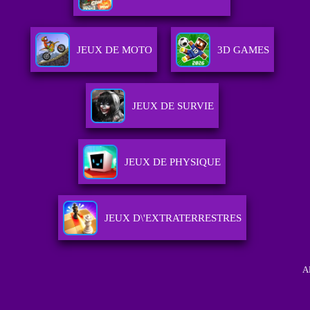
JEUX DE MOTO
3D GAMES
JEUX DE SURVIE
JEUX DE PHYSIQUE
JEUX D\'EXTRATERRESTRES
A