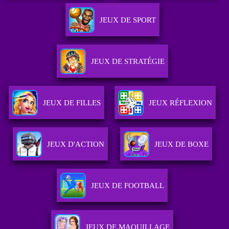
JEUX DE SPORT
JEUX DE STRATÉGIE
JEUX DE FILLES
JEUX RÉFLEXION
JEUX D'ACTION
JEUX DE BOXE
JEUX DE FOOTBALL
JEUX DE MAQUILLAGE