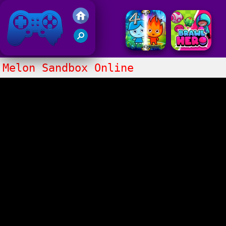
Jeux de Friv 2019
Melon Sandbox Online