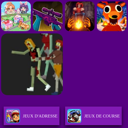
JEUX D'ADRESSE
JEUX DE COURSE