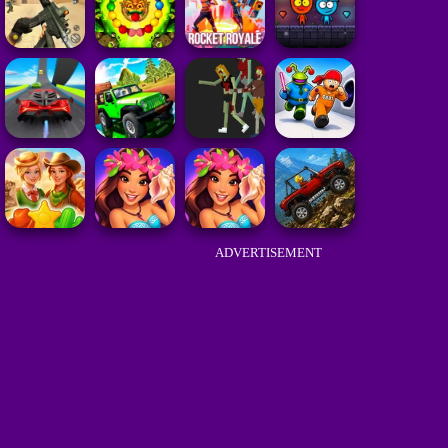
ADVERTISEMENT