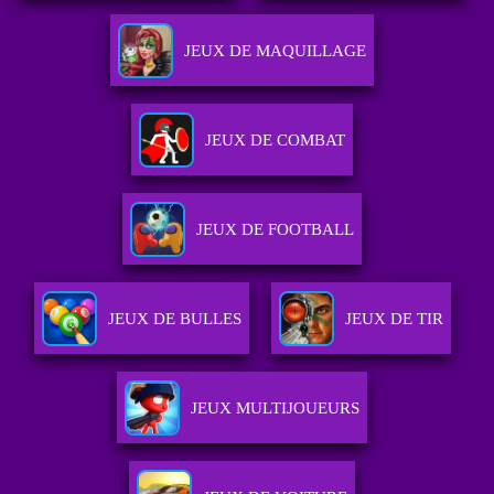
JEUX DE MAQUILLAGE
JEUX DE COMBAT
JEUX DE FOOTBALL
JEUX DE BULLES
JEUX DE TIR
JEUX MULTIJOUEURS