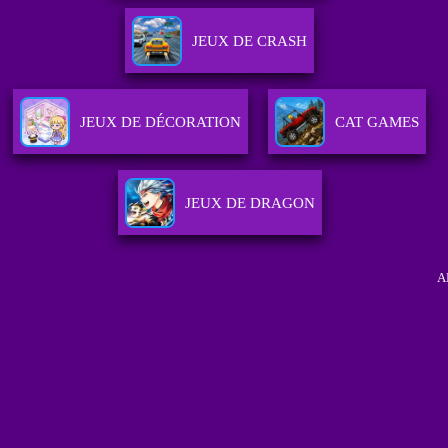
JEUX DE CRASH
JEUX DE DÉCORATION
CAT GAMES
JEUX DE DRAGON
A