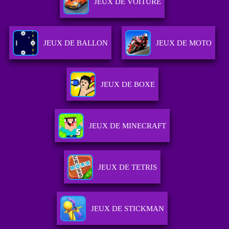
JEUX DE VOITURE
JEUX DE BALLON
JEUX DE MOTO
JEUX DE BOXE
JEUX DE MINECRAFT
JEUX DE TETRIS
JEUX DE STICKMAN