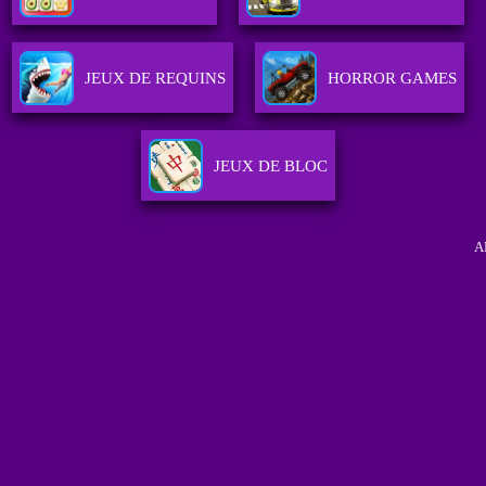
JEUX DE REQUINS
HORROR GAMES
JEUX DE BLOC
A