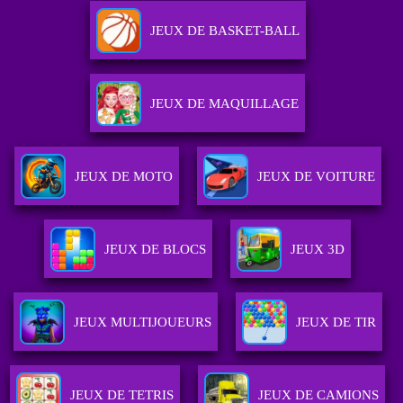
JEUX DE BASKET-BALL
JEUX DE MAQUILLAGE
JEUX DE MOTO
JEUX DE VOITURE
JEUX DE BLOCS
JEUX 3D
JEUX MULTIJOUEURS
JEUX DE TIR
JEUX DE TETRIS
JEUX DE CAMIONS