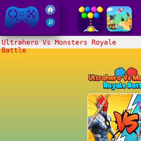
Jeux de Friv 2019
Ultrahero Vs Monsters Royale
Battle