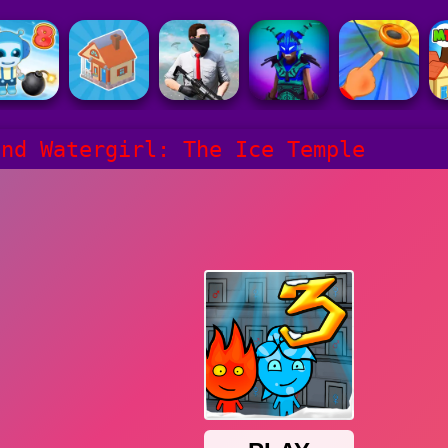
and Watergirl: The Ice Temple