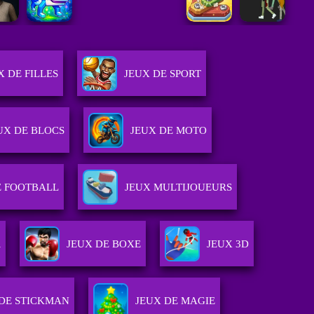
X DE FILLES
JEUX DE SPORT
UX DE BLOCS
JEUX DE MOTO
E FOOTBALL
JEUX MULTIJOUEURS
R
JEUX DE BOXE
JEUX 3D
 DE STICKMAN
JEUX DE MAGIE