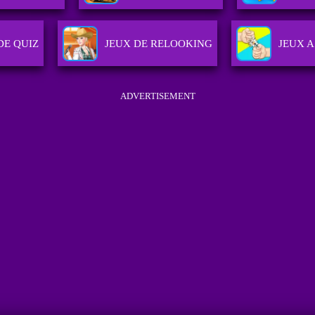
DE QUIZ
JEUX DE RELOOKING
JEUX A
ADVERTISEMENT