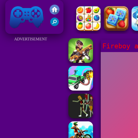
Jeux de Friv 2019
ADVERTISEMENT
Fireboy 