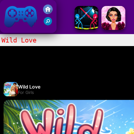
Jeux de Friv 2019
Wild Love