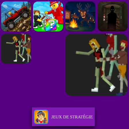
JEUX DE STRATÉGIE