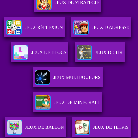
JEUX DE STRATÉGIE
JEUX RÉFLEXION
JEUX D'ADRESSE
JEUX DE BLOCS
JEUX DE TIR
JEUX MULTIJOUEURS
JEUX DE MINECRAFT
JEUX DE BALLON
JEUX DE TETRIS