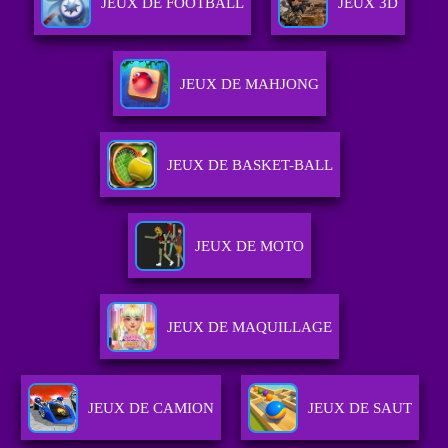
JEUX DE FOOTBALL
JEUX 3D
JEUX DE MAHJONG
JEUX DE BASKET-BALL
JEUX DE MOTO
JEUX DE MAQUILLAGE
JEUX DE CAMION
JEUX DE SAUT