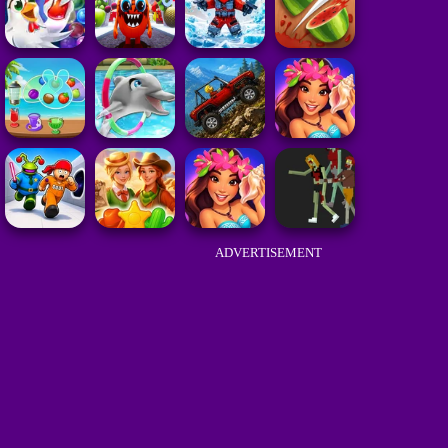
ADVERTISEMENT