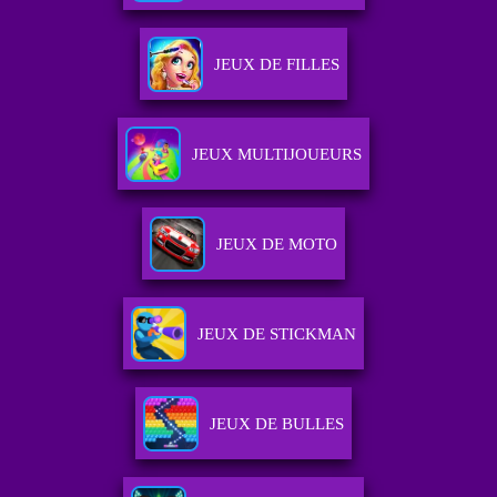
JEUX DE FILLES
JEUX MULTIJOUEURS
JEUX DE MOTO
JEUX DE STICKMAN
JEUX DE BULLES