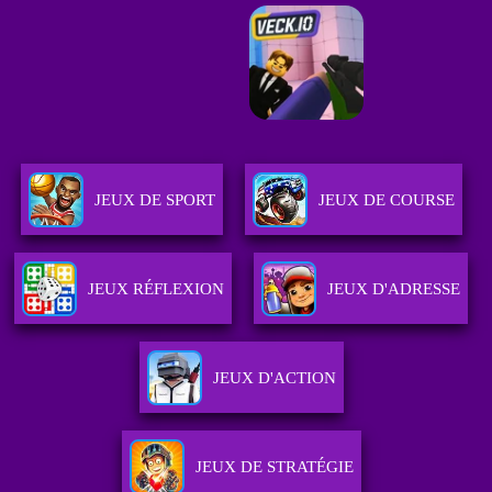
JEUX DE SPORT
JEUX DE COURSE
JEUX RÉFLEXION
JEUX D'ADRESSE
JEUX D'ACTION
JEUX DE STRATÉGIE