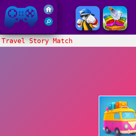
Jeux de Friv 2019
Travel Story Match