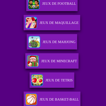
JEUX DE FOOTBALL
JEUX DE MAQUILLAGE
JEUX DE MAHJONG
JEUX DE MINECRAFT
JEUX DE TETRIS
JEUX DE BASKET-BALL